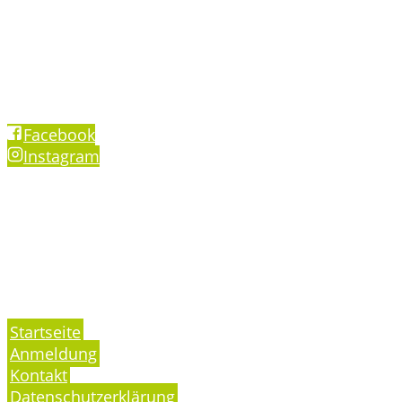
info@hof-mensch-tier.de
www.hof-mensch-tier.de
Aktuelles
Facebook
Instagram
Folgen Sie unseren Social Media-Kanälen für
Einblicke in aktuelle Angebote und dem Leben auf
dem Hof.
Navigation
Startseite
Anmeldung
Kontakt
Datenschutzerklärung