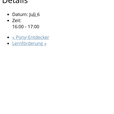
Datum:
Juli 6
Zeit:
16:00 - 17:00
«
Pony-Entdecker
Lernförderung
»
Kontakt
Nicole Hugger
Altshauser Weg 9
88361 Altshausen-Stuben
Telefon: 07584 927974